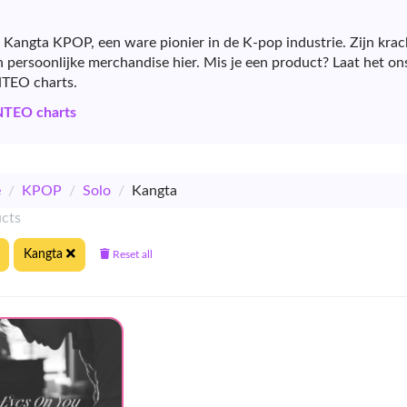
n Kangta KPOP, een ware pionier in de K-pop industrie. Zijn kra
n persoonlijke merchandise hier. Mis je een product? Laat het on
NTEO charts.
NTEO charts
e
/
KPOP
/
Solo
/
Kangta
ucts
Kangta
Reset all