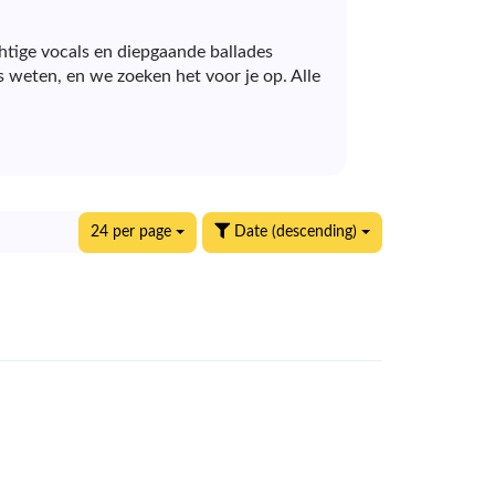
chtige vocals en diepgaande ballades
s weten, en we zoeken het voor je op. Alle
24 per page
Date (descending)