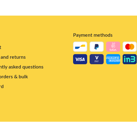
Payment methods
t
and returns
tly asked questions
rders & bulk
rd