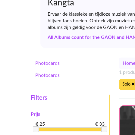
Kangta
Ervaar de klassieke en tijdloze muziek va
blijven fans boeien. Ontdek zijn muziek e
albums zijn geldig voor de GAON en HA
All Albums count for the GAON and HA
Photocards
Hom
1 prod
Photocards
Solo
Filters
Prijs
€ 25
€ 33