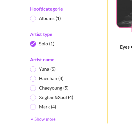
Hoofdcategorie
Albums
(1)
Artist type
Solo
(1)
Eyes 
Artist name
Yuna
(5)
Haechan
(4)
Chaeyoung
(5)
Xnghan&Xoul
(4)
Mark
(4)
Yeji
(5)
Show more
Doh Kyung Soo
(3)