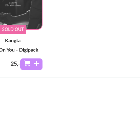
SOLD OUT
Kangta
On You - Digipack
25
,-