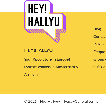
Younha
(4)
YUTA
(4)
Chanyeol
(8)
JAEHYUN
(4)
Blog
Tzuyu
(5)
Contac
Cha Eun Woo
(5)
Refund 
Kim Jae Joong
(4)
HEY!HALLYU
Frequen
Yves
(17)
Your Kpop Store in Europe!
Group o
Nayeon
(13)
Fysieke winkels in Amsterdam &
Gift Ca
Dpr Cream
(3)
Arnhem
Yook Sungjae
(5)
Irene
(9)
Doyoung
(6)
Yuqi
(4)
© 2026 - Hey!Hallyu
•
Privacy
•
General terms