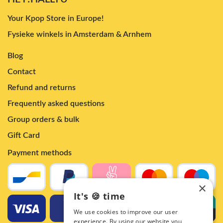
Your Kpop Store in Europe!
Fysieke winkels in Amsterdam & Arnhem
Blog
Contact
Refund and returns
Frequently asked questions
Group orders & bulk
Gift Card
Payment methods
×
It's 🍪 time
We use cookies to improve our user
experience. By using our website you