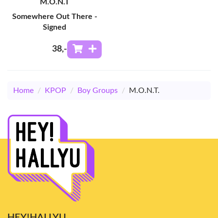
M.O.N.T
Somewhere Out There -
Signed
38
,-
Home
/
KPOP
/
Boy Groups
/
M.O.N.T.
HEY!HALLYU