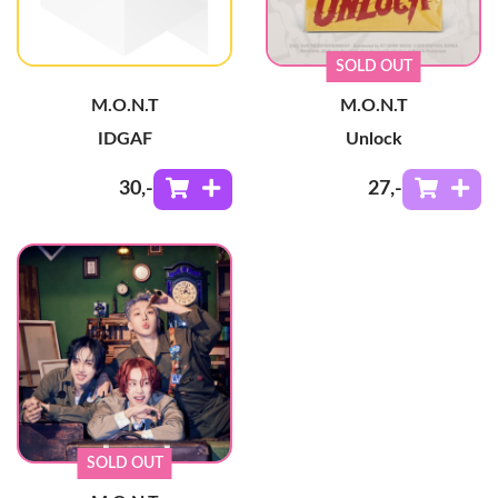
SOLD OUT
M.O.N.T
M.O.N.T
IDGAF
Unlock
30
,-
27
,-
SOLD OUT