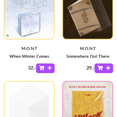
M.O.N.T
M.O.N.T
When Winter Comes
Somewhere Out There
32
,-
29
,-