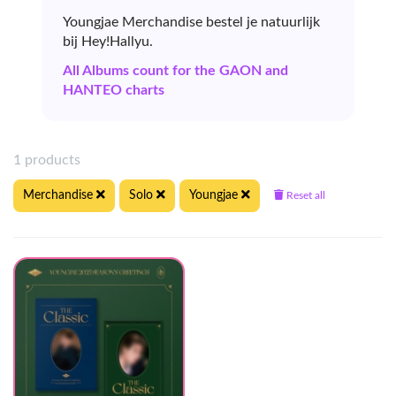
Youngjae Merchandise bestel je natuurlijk
bij Hey!Hallyu.
All Albums count for the GAON and
HANTEO charts
1 products
Merchandise
Solo
Youngjae
Reset all